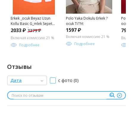
Erkek _ocuk Beyaz Uzun
Polo Yaka Dokulu Erkek ?
Polo Y
Kollu Basic G_mlek Sepette
ocuk Ti??rt
ocuk Ti
S_rpriz _ndirim
1597 ₽
2033 ₽
799 
3379 ₽
Включая комиссию 21 %
Включая комиссию 21 %
Включ
Подробнее
Подробнее
П
Отзывы
Дата
с фото (0)