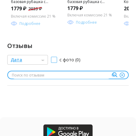
базовая рубашка с
базовая рубашка с
Kollu 
длинным рукавом для
длинным рукавом для
S_rpriz
1779 ₽
1779 ₽
2033
2033 ₽
мальчика
мальчика
Включая комиссию 21 %
Включая комиссию 21 %
Включ
Подробнее
Подробнее
П
Отзывы
Дата
с фото (0)