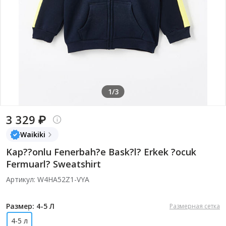
1/3
3 329 ₽
Waikiki
Kap??onlu Fenerbah?e Bask?l? Erkek ?ocuk
Fermuarl? Sweatshirt
Артикул: W4HA52Z1-VYA
Размер: 4-5 Л
Размерная сетка
4-5 л