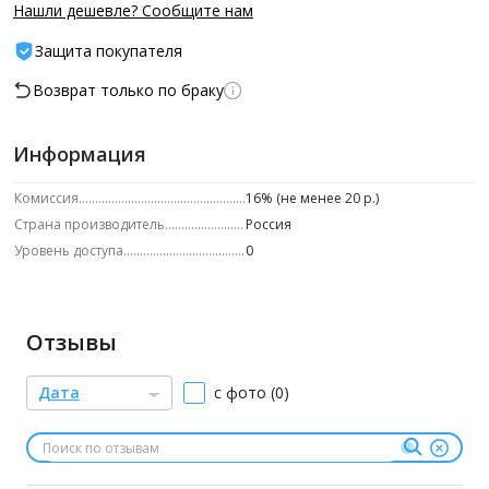
превратит сон в настоящую бьюти-процедуру.
Нашли дешевле? Сообщите нам
Характеристики и размеры Размер: 35 см х 54 см х 13,5 см
Защита покупателя
Состав Верхняя поверхность — 95% шелк премиального
сорта Mulberry плотностью 19 момми, 5% эластан, дно
Возврат только по браку
наволочки — 95% полиэстер, 5% эластан
Информация
Комиссия
16% (не менее 20 р.)
Страна производитель
Россия
Уровень доступа
0
Отзывы
Дата
с фото (0)