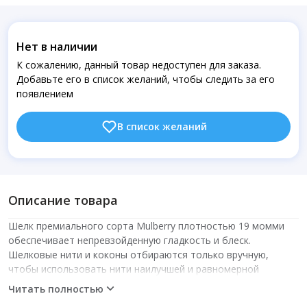
Нет в наличии
К сожалению, данный товар недоступен для заказа.
Добавьте его в список желаний, чтобы следить за его
появлением
В список желаний
Описание товара
Шелк премиального сорта Mulberry плотностью 19 момми
обеспечивает непревзойденную гладкость и блеск.
Шелковые нити и коконы отбираются только вручную,
чтобы использовать нити наилучшей и равномерной
толщины и длины. Наволочка из роскошного шелка поможет
Читать полностью
максимизировать anti-age эффект подушки Omnia и