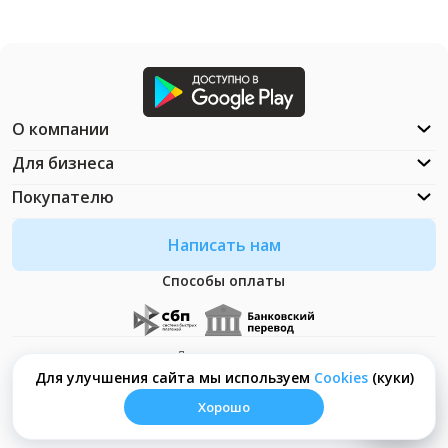
О компании
Для бизнеса
Покупателю
Написать нам
Способы оплаты
Документация
Что такое Cookies?
Для улучшения сайта мы используем
Сookies
(куки)
Хорошо
© ООО "Неософт" - 2026