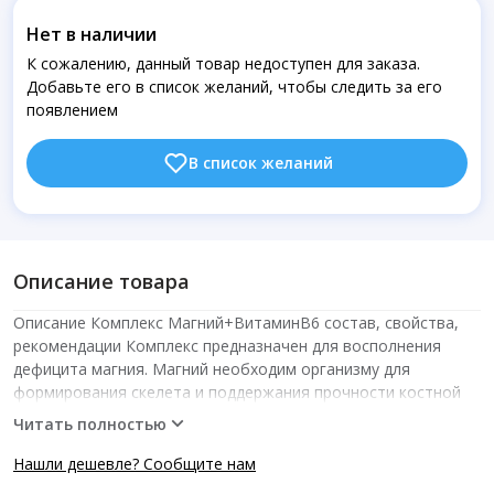
Нет в наличии
К сожалению, данный товар недоступен для заказа.
Добавьте его в список желаний, чтобы следить за его
появлением
В список желаний
Описание товара
Описание Комплекс Магний+ВитаминВ6 состав, свойства,
рекомендации Комплекс предназначен для восполнения
дефицита магния. Магний необходим организму для
формирования скелета и поддержания прочности костной
ткани, без него невозможна стабильная работа сердца,
Читать полностью
сердечнососудистой системы, печени, почек. С участием
магния протекает синтез белка, минерал необходим для
Нашли дешевле? Сообщите нам
клеточного роста, нормальной работы ЦНС, стабилизации