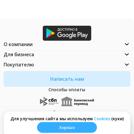
О компании
Для бизнеса
Покупателю
Написать нам
Способы оплаты
Документация
Что такое Cookies?
Для улучшения сайта мы используем
Сookies
(куки)
Хорошо
© ООО "Неософт" - 2026