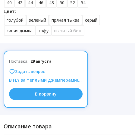
40
42
44
46
48
50
52
54
Цвет:
голубой
зеленый
пряная тыква
серый
синяя дымка
тофу
пыльный беж
Поставка:
29 августа
Задать вопрос
В FLY за тёплыми джемперами! Там такие скидки!
В корзину
Описание товара