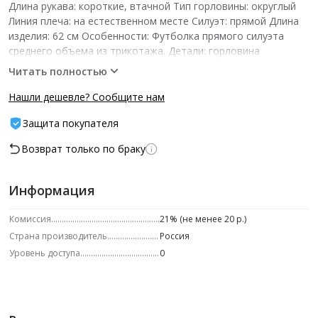
Длина рукава: короткие, втачной Тип горловины: округлый
Линия плеча: на естественном месте Силуэт: прямой Длина
изделия: 62 см Особенности: Футболка прямого силуэта
среднего объема из трикотажа. Детали: горловина
обработана бейкой. Рост модели на фото: 171 см Размер
Читать полностью
модели на фото: 40 р-р­ -- Характеристики -- Состав: хлопок
98%, эластан 2% Цвет: серый
Нашли дешевле? Сообщите нам
Защита покупателя
Возврат только по браку
Информация
Комиссия
21% (не менее 20 р.)
Страна производитель
Россия
Уровень доступа
0