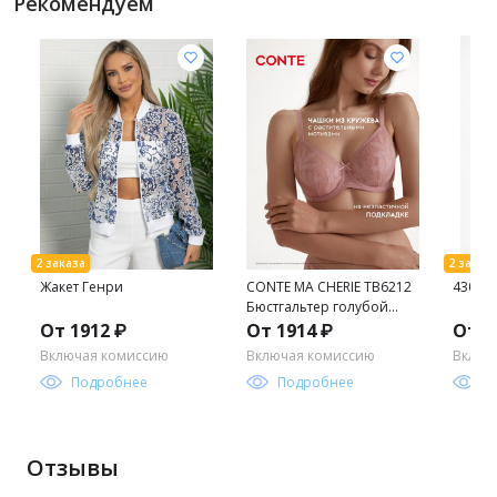
Рекомендуем
Жакет Генри
CONTE MA CHERIE TB6212
4307 
Бюстгальтер голубой
топаз
От 1912 ₽
От 1914 ₽
От 1
Включая комиссию
Включая комиссию
Включ
Подробнее
Подробнее
П
Отзывы