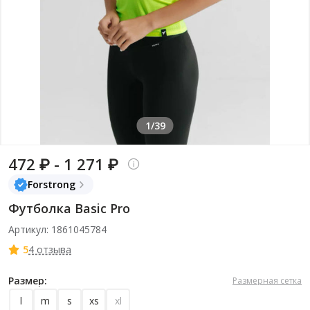
1/39
472 ₽ - 1 271 ₽
Forstrong
Футболка Basic Pro
Артикул: 1861045784
5
4 отзыва
Размер:
Размерная сетка
l
m
s
xs
xl