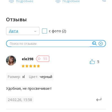
превосходно садится по фигуре девушек любого роста.
П
Подробнее
Подробнее
Уличная одежда без обилия декоративных элементов
гармонично впишется в разные стили
Отзывы
Дата
с фото (2)
55
ele398
5
Размер:
xl
Цвет:
черный
Удобная, не просвечивает
24.02.26, 15:58