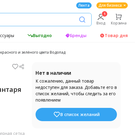
Лента
Для бизнеса
Вход
Корзина
ессуары
Выгодно
Бренды
Товар дня
красного и зелёного цвета Водопад
Нет в наличии
К сожалению, данный товар
недоступен для заказа. Добавьте его в
янтаря
список желаний, чтобы следить за его
появлением
В список желаний
ерная сетка