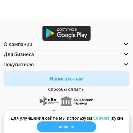
О компании
Для бизнеса
Покупателю
Написать нам
Способы оплаты
Документация
Что такое Cookies?
Для улучшения сайта мы используем
Сookies
(куки)
Хорошо
© ООО "Неософт" - 2026