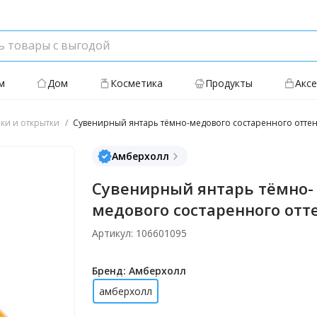
м
Дом
Косметика
Продукты
Акс
ки и открытки
Сувенирный янтарь тёмно-медового состаренного отте
Амберхолл
Сувенирный янтарь тёмно-
медового состаренного отт
Артикул: 106601095
Бренд: Амберхолл
амберхолл