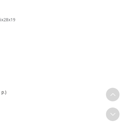
6х28х19
 р.)