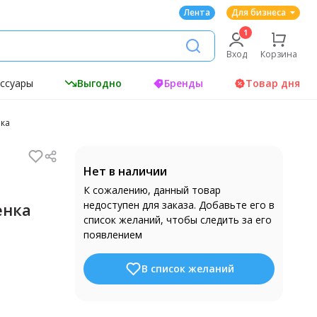
Лента
Для бизнеса
Вход
Корзина
ессуары
Выгодно
Бренды
Товар дня
нка
Нет в наличии
К сожалению, данный товар
недоступен для заказа. Добавьте его в
енка
список желаний, чтобы следить за его
появлением
В список желаний