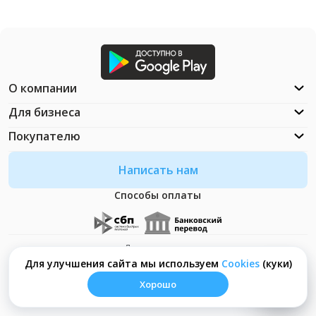
О компании
Для бизнеса
Покупателю
Написать нам
Способы оплаты
Документация
Что такое Cookies?
Для улучшения сайта мы используем
Сookies
(куки)
Хорошо
© ООО "Неософт" - 2026