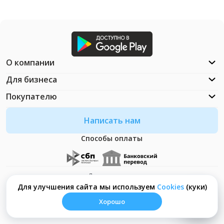
О компании
Для бизнеса
Покупателю
Написать нам
Способы оплаты
Документация
Что такое Cookies?
Для улучшения сайта мы используем
Сookies
(куки)
Хорошо
© ООО "Неософт" - 2026