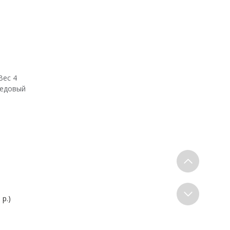
Вес 4
медовый
 р.)