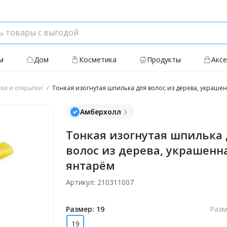
м
Дом
Косметика
Продукты
Акс
ки и открытки
Тонкая изогнутая шпилька для волос из дерева, украше
Амберхолл
Тонкая изогнутая шпилька
волос из дерева, украшенн
янтарём
Артикул: 210311007
Размер: 19
Разм
19