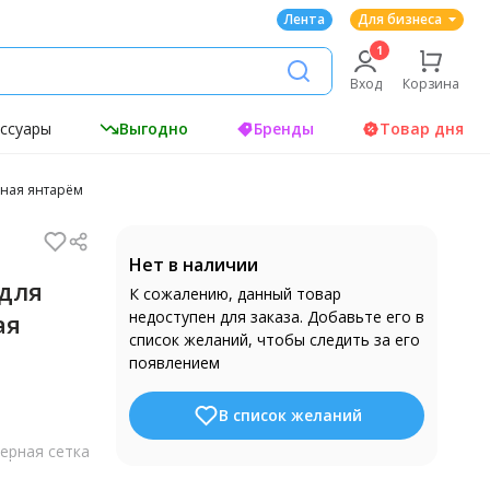
Лента
Для бизнеса
Вход
Корзина
ессуары
Выгодно
Бренды
Товар дня
нная янтарём
Нет в наличии
 для
К сожалению, данный товар
недоступен для заказа. Добавьте его в
ая
список желаний, чтобы следить за его
появлением
В список желаний
ерная сетка