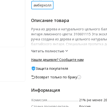
амберхолл
Описание товара
Ручка из дерева и натурального цельного ба
янтаря лимонного цвета: 310601115 Эта экск
ручка создана из дерева и цельного натураль
балтийского янтаря. Специальная пропитка д
дерево очень прочным, благодаря чему тако
Читать полностью
может переходить по наследству из поколени
поколение. Ручка может стать великолепны
Нашли дешевле? Сообщите нам
для делового партнёра или небезразличного
Защита покупателя
человека.
Возврат только по браку
Информация
Комиссия
21% (не менее 20
Страна производитель
Россия