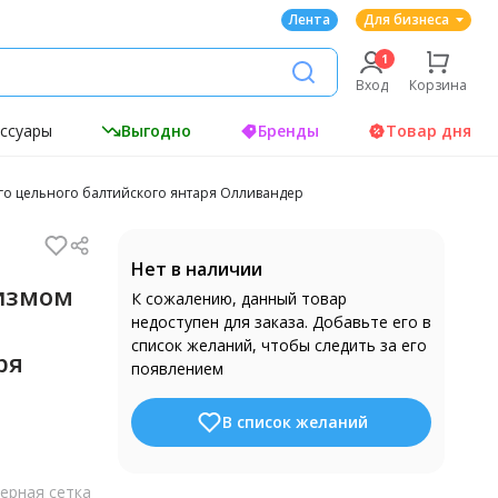
Лента
Для бизнеса
Вход
Корзина
ессуары
Выгодно
Бренды
Товар дня
го цельного балтийского янтаря Олливандер
Нет в наличии
измом
К сожалению, данный товар
недоступен для заказа. Добавьте его в
список желаний, чтобы следить за его
ря
появлением
В список желаний
ерная сетка