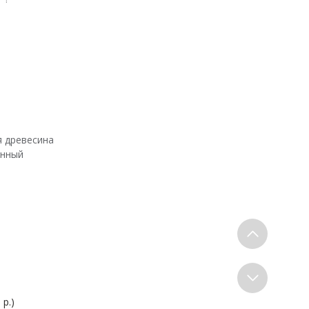
я древесина
онный
 р.)