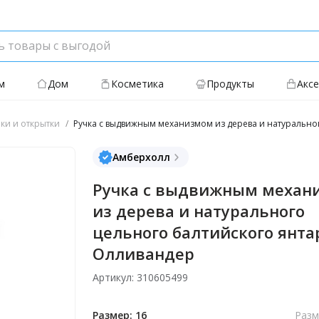
м
Дом
Косметика
Продукты
Акс
ки и открытки
Ручка с выдвижным механизмом из дерева и натурально
Амберхолл
Ручка с выдвижным механ
из дерева и натурального
цельного балтийского янта
Олливандер
Артикул: 310605499
Размер: 16
Разм