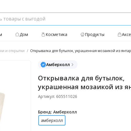
м
Дом
Косметика
Продукты
Акс
ки и открытки
Открывалка для бутылок, украшенная мозаикой из янта
Амберхолл
Открывалка для бутылок,
украшенная мозаикой из я
Артикул: 605511026
Бренд: Амберхолл
амберхолл