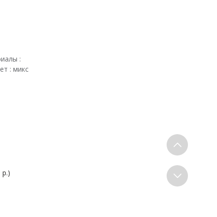
риалы :
т : микс
 р.)