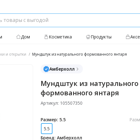
м
Дом
Косметика
Продукты
Акс
ки и открытки
Мундштук из натурального формованного янтаря
Амберхолл
Мундштук из натурального
формованного янтаря
Артикул: 105507350
Размер: 5.5
Разм
5.5
Бренд: Амберхолл