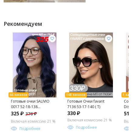
Рекомендуем
Готовые очки SALIVIO
Готовые Очки favarit
Солнц
0017 52-18-138
7136 53-17-140 ( Т)
Disikae
(БЛЮБЛОКЕР)
мешоч
330 ₽
325 ₽
513 
376 ₽
142 C3
Включая комиссию 21 %
Включая комиссию 21 %
Включ
Подробнее
Подробнее
П