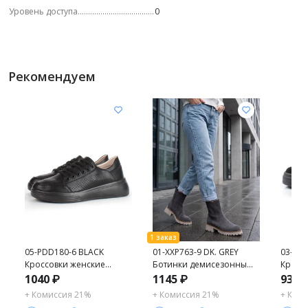
Уровень доступа
0
Рекомендуем
05-PDD180-6 BLACK
01-XXP763-9 DK. GREY
03-YE4
Кроссовки женские
Ботинки демисезонные
Кросс
(натуральная кожа)
женские (натуральная
(натур
1040
₽
1145
₽
935
замша, байка)
+ Комиссия 21%
+ Комиссия 21%
+ Ком