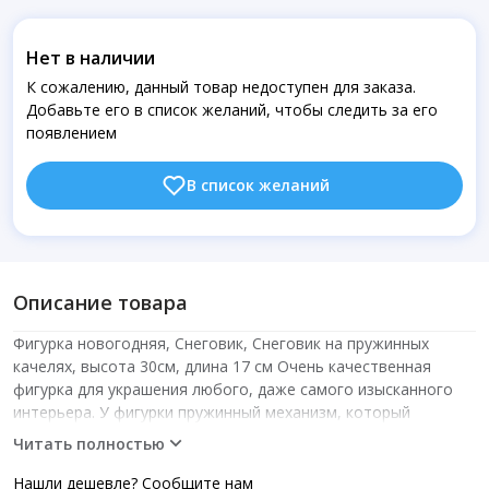
Нет в наличии
К сожалению, данный товар недоступен для заказа.
Добавьте его в список желаний, чтобы следить за его
появлением
В список желаний
Описание товара
Фигурка новогодняя, Снеговик, Снеговик на пружинных
качелях, высота 30см, длина 17 см Очень качественная
фигурка для украшения любого, даже самого изысканного
интерьера. У фигурки пружинный механизм, который
работает как качели Фигурка имеет значительный вес,
Читать полностью
поэтому будет уверенно стоять в любом месте
Нашли дешевле? Сообщите нам