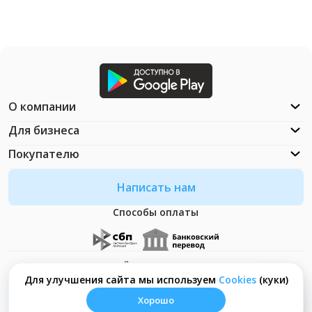
О компании
Для бизнеса
Покупателю
Написать нам
Способы оплаты
Документация
Что такое Cookies?
Для улучшения сайта мы используем
Сookies
(куки)
Хорошо
© ООО "Неософт" - 2026