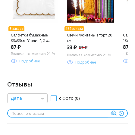
Салфетки бумажные
Свечи Фонтаны в торт 20
Салфе
33х33см "Лилия", 2-х
см
"Bouq
слойные, 20 штук в
Collect
87 ₽
87
33 ₽
,3
59 ₽
упаковке, "Фрейм"
33х33с
Включая комиссию 21 %
+ Ком
Включая комиссию 21 %
(Россия)
штук в
Подробнее
П
Подробнее
целлю
"Любо
(Росси
Отзывы
Дата
с фото (0)