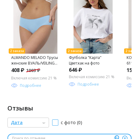
ALMANDO MELADO Трусы
Футболка "Карта"
КОМПЛ
женские ВУАЛЬ/VEILING
Цвет:как на фото
6115W
"SLIP" Цвет:светло-
646 ₽
408 ₽
1557
1003 ₽
голубой
Включая комиссию 21 %
Включая комиссию 21 %
Включ
Подробнее
Подробнее
П
Отзывы
Дата
с фото (0)