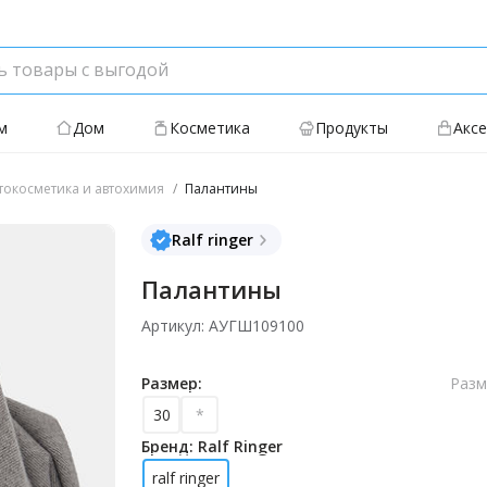
м
Дом
Косметика
Продукты
Акс
токосметика и автохимия
Палантины
Ralf ringer
Палантины
Артикул: АУГШ109100
Размер:
Разм
30
*
Бренд: Ralf Ringer
ralf ringer