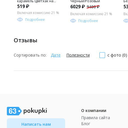
карамель Цвет:как на
Черный/Розовый
Бе
519 ₽
6029 ₽
5
9400 ₽
фото
Включая комиссию 21 %
Включая комиссию 21 %
Вк
Подробнее
Подробнее
Отзывы
Сортировать по:
Дате
Полезности
с фото (0)
О компании
Правила сайта
Блог
Написать нам