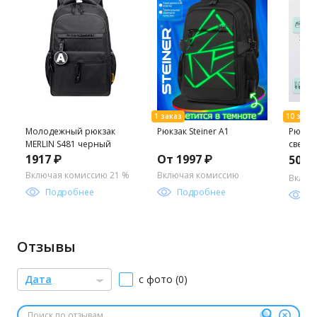
Молодежный рюкзак
Рюкзак Steiner A1
Рюкза
MERLIN S481 черный
светл
1917 ₽
От 1997 ₽
506 
Включая комиссию 21 %
Включая комиссию
Включ
Подробнее
Подробнее
П
Отзывы
Дата
с фото (0)