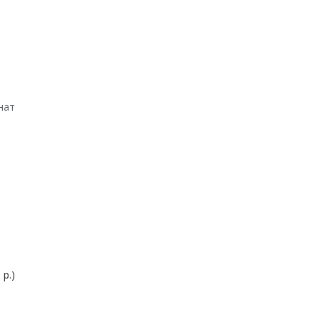
нат
 р.)