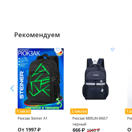
Рекомендуем
Рюкзак Steiner A1
Рюкзак MERLIN M657
Рю
черный
От 1997 ₽
О
666 ₽
1065 ₽