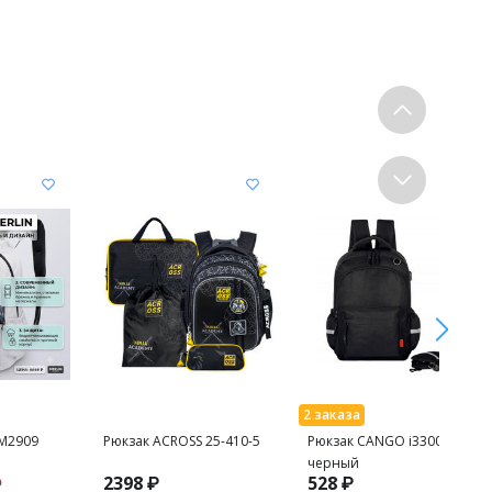
 M2909
Рюкзак ACROSS 25-410-5
Рюкзак CANGO i3300
черный
2398
₽
528
₽
₽