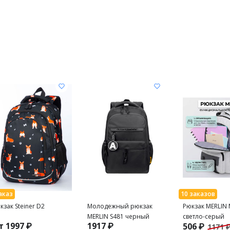
кзак Steiner D2
Молодежный рюкзак
Рюкзак MERLIN
MERLIN S481 черный
светло-серый
т 1997 ₽
1917 ₽
506 ₽
1171 