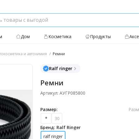
м
Дом
Косметика
Продукты
Акс
токосметика и автохимия
Ремни
Ralf ringer
Ремни
Артикул: АУГР085800
Размер:
Разм
*
30
Бренд: Ralf Ringer
ralf ringer