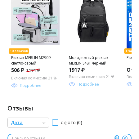
Рюкзак MERLIN M2909
Молодежный рюкзак
Рюкзак
светло-серый
MERLIN S481 черный
1917 ₽
От 1
506 ₽
1171 ₽
Включая комиссию 21 %
Включ
Включая комиссию 21 %
Подробнее
П
Подробнее
Отзывы
Дата
с фото (0)