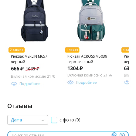
Рюкзак MERLIN M657
Рюкзак ACROSS M5039
Рюкза
черный
серо-зеленый
черны
1304 ₽
639 
666 ₽
1065 ₽
Включая комиссию 21 %
Включ
Включая комиссию 21 %
Подробнее
П
Подробнее
Отзывы
Дата
с фото (0)