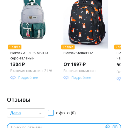
Рюкзак ACROSS M5039
Рюкзак Steiner D2
Рюкза
серо-зеленый
черны
1304 ₽
От 1997 ₽
506 
Включая комиссию 21 %
Включая комиссию
Включ
Подробнее
Подробнее
П
Отзывы
Дата
с фото (0)