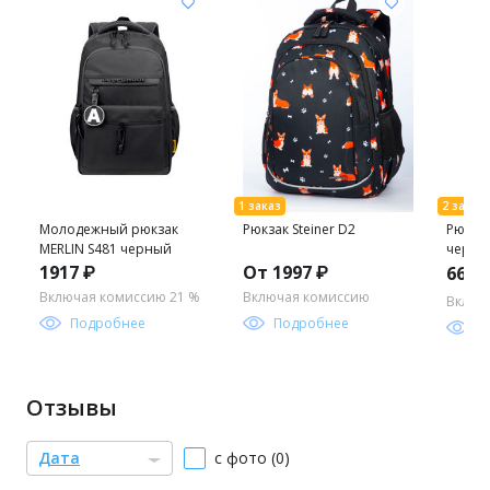
Молодежный рюкзак
Рюкзак Steiner D2
Рюкзак
MERLIN S481 черный
черны
1917 ₽
От 1997 ₽
666 
Включая комиссию 21 %
Включая комиссию
Включ
Подробнее
Подробнее
П
Отзывы
Дата
с фото (0)