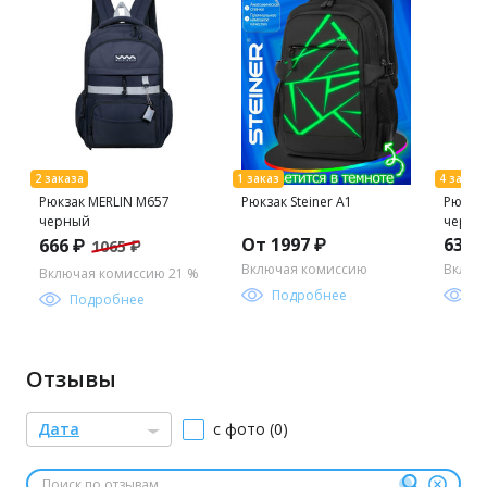
Рюкзак MERLIN M657
Рюкзак Steiner A1
Рюкза
черный
черны
От 1997 ₽
639 
666 ₽
1065 ₽
Включая комиссию
Включ
Включая комиссию 21 %
Подробнее
П
Подробнее
Отзывы
Дата
с фото (0)