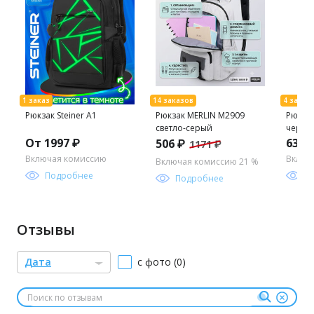
Рюкзак Steiner A1
Рюкзак MERLIN M2909
Рюкза
светло-серый
черны
От 1997 ₽
639 
506 ₽
1171 ₽
Включая комиссию
Включ
Включая комиссию 21 %
Подробнее
П
Подробнее
Отзывы
Дата
с фото (0)