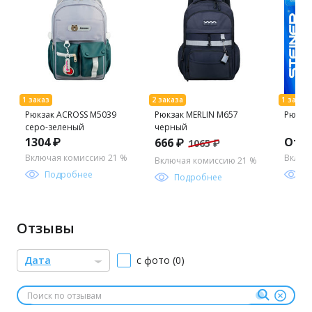
Рюкзак ACROSS M5039
Рюкзак MERLIN M657
Рюкзак
серо-зеленый
черный
1304 ₽
От 1
666 ₽
1065 ₽
Включая комиссию 21 %
Включ
Включая комиссию 21 %
Подробнее
П
Подробнее
Отзывы
Дата
с фото (0)