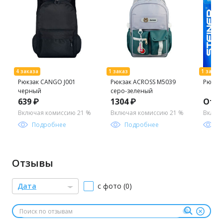
Рюкзак CANGO J001
Рюкзак ACROSS M5039
Рюкзак
черный
серо-зеленый
639 ₽
1304 ₽
От 1
Включая комиссию 21 %
Включая комиссию 21 %
Включ
Подробнее
Подробнее
П
Отзывы
Дата
с фото (0)