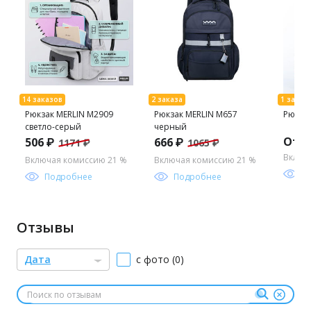
Рюкзак MERLIN M2909
Рюкзак MERLIN M657
Рюкзак
светло-серый
черный
От 1
506 ₽
666 ₽
1171 ₽
1065 ₽
Включ
Включая комиссию 21 %
Включая комиссию 21 %
П
Подробнее
Подробнее
Отзывы
Дата
с фото (0)