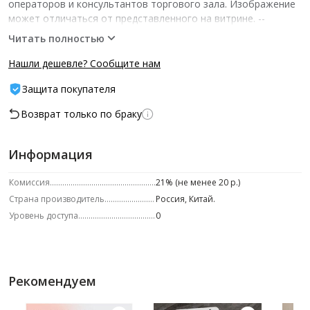
операторов и консультантов торгового зала. Изображение
может отличаться от представленного на витрине.­ --
Характеристики -- ед.изм.: шт шт/уп: 1
Читать полностью
Нашли дешевле? Сообщите нам
Защита покупателя
Возврат только по браку
Информация
Комиссия
21% (не менее 20 р.)
Страна производитель
Россия, Китай.
Уровень доступа
0
Рекомендуем