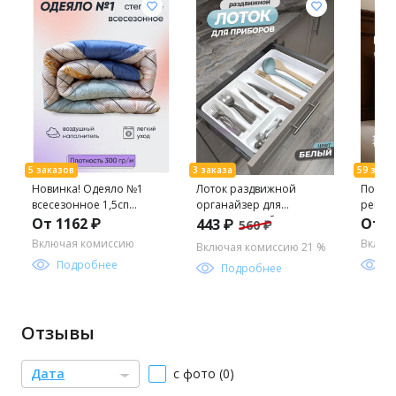
Новинка! Одеяло №1
Лоток раздвижной
Подушк
всесезонное 1,5сп
органайзер для
регул
140x205
столовых приборов
микро
От 1162 ₽
От 5
443 ₽
560 ₽
(белый/белый) 740606
Включая комиссию
Включ
Включая комиссию 21 %
"Виолет" (33*29,5*6см
Подробнее
П
/33*51,
Подробнее
Отзывы
Дата
с фото (0)