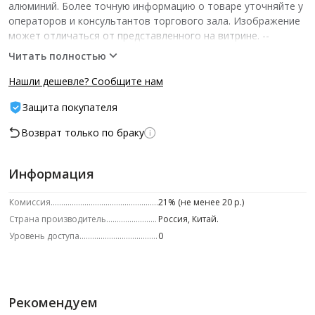
алюминий. Более точную информацию о товаре уточняйте у
операторов и консультантов торгового зала. Изображение
может отличаться от представленного на витрине.­ --
Характеристики -- ед.изм.: шт шт/уп: 1
Читать полностью
Нашли дешевле? Сообщите нам
Защита покупателя
Возврат только по браку
Информация
Комиссия
21% (не менее 20 р.)
Страна производитель
Россия, Китай.
Уровень доступа
0
Рекомендуем