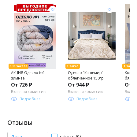
АКЦИЯ Одеяло №1
Одеяло "Кашемир"
Компл
зимнее
облегченное 150гр
бязь л
От 726 ₽
От 944 ₽
От 3
Включая комиссию
Включая комиссию
Включ
Подробнее
Подробнее
П
Отзывы
Дата
с фото (0)