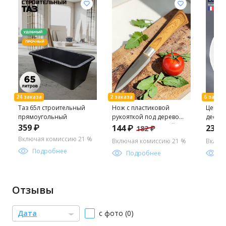
Таз 65л строительный
Нож с пластиковой
Цена з
прямоугольный
рукояткой под дерево
десер
FORESTA для овощей 9
19.5см
359 ₽
144 ₽
232 
182 ₽
см арт.103564 /MALLONY/
/Люми
Включая комиссию 21 %
Включая комиссию 21 %
Включ
Подробнее
Подробнее
П
Отзывы
Дата
с фото (0)