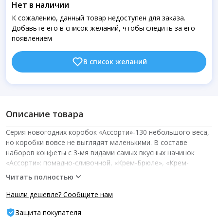
Нет в наличии
К сожалению, данный товар недоступен для заказа.
Добавьте его в список желаний, чтобы следить за его
появлением
В список желаний
Описание товара
Серия новогодних коробок «Ассорти»-130 небольшого веса,
но коробки вовсе не выглядят маленькими. В составе
наборов конфеты с 3-мя видами самых вкусных начинок
«Ассорти»: помадно-сливочной, «Крем-Брюле», «Крем-
шоколад». Состав: шоколад (сахар, какао тертое, какао
Читать полностью
масло, эмульгаторы: лецитин соевый, Е476, ароматизатор),
молоко сгущенное с сахаром (молоко коровье
Нашли дешевле? Сообщите нам
нормализованное пастеризованное, сахар), сахар, глазурь
Защита покупателя
шоколадная белая (сахар, какао масло, молоко сухое