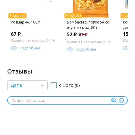
Розмарин, 100 г
Бомбастер, попкорн со
Кокосо
вкусом сыра, 80 г
для го
Вьетна
67 ₽
152 
52 ₽
67 ₽
Включая комиссию 21 %
Включ
Включая комиссию 21 %
Подробнее
П
Подробнее
Отзывы
Дата
с фото (0)