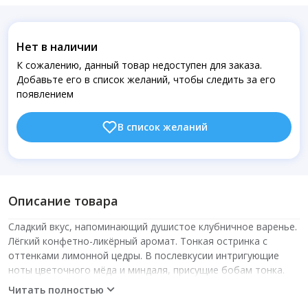
Нет в наличии
К сожалению, данный товар недоступен для заказа.
Добавьте его в список желаний, чтобы следить за его
появлением
В список желаний
Описание товара
Сладкий вкус, напоминающий душистое клубничное варенье.
Лёгкий конфетно-ликёрный аромат. Тонкая остринка с
оттенками лимонной цедры. В послевкусии интригующие
ноты цветочного мёда и миндаля, присущие бобам тонка.
Кислинка-2, Насыщенность-4, Горчинка-1, Терпкость-1­ --
Читать полностью
Характеристики -- Какао-бобы: Филиппины, Kablon Farms Тип