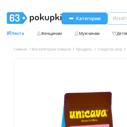
Категории
Лента
Женщинам
Мужчинам
Детя
Главная
Все категории товаров
Продукты
Сладости, мёд