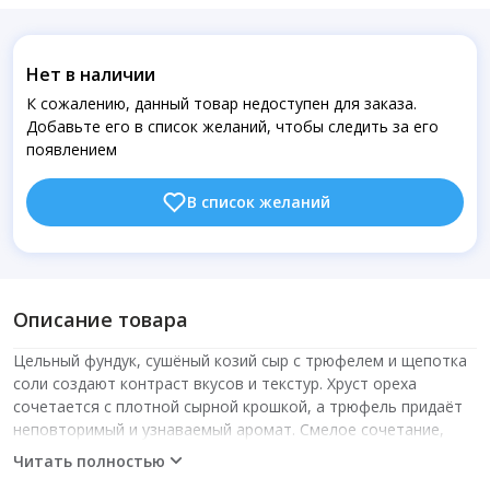
Нет в наличии
К сожалению, данный товар недоступен для заказа.
Добавьте его в список желаний, чтобы следить за его
появлением
В список желаний
Описание товара
Цельный фундук, сушёный козий сыр с трюфелем и щепотка
соли создают контраст вкусов и текстур. Хруст ореха
сочетается с плотной сырной крошкой, а трюфель придаёт
неповторимый и узнаваемый аромат. Смелое сочетание,
которое превращается в гастрономическое открытие. Всем
Читать полностью
любителям неформатных решений категорически