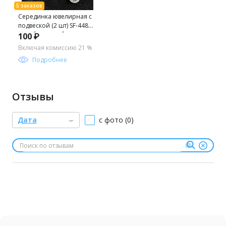
Серединка ювелирная с
подвеской (2 шт) SF-4482,
серебро/серебро
100 ₽
хамелеон №31
Включая комиссию 21 %
Подробнее
Отзывы
Дата
с фото (0)