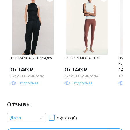
TOP MANGA SISA / Negro
COTTON MODAL TOP
Erkek R
Koyu Ha
От 1443 ₽
От 1443 ₽
1469
Включая комиссию
Включая комиссию
+ Ком
Подробнее
Подробнее
П
Отзывы
Дата
с фото (0)