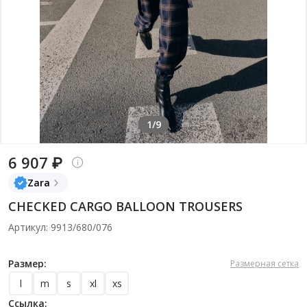
1/9
6 907 ₽
Zara
CHECKED CARGO BALLOON TROUSERS
Артикул: 9913/680/076
Размер:
Размерная сетка
l
m
s
xl
xs
Ссылка: