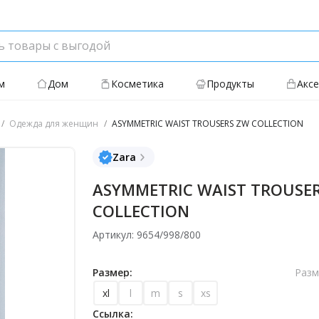
м
Дом
Косметика
Продукты
Акс
Одежда для женщин
ASYMMETRIC WAIST TROUSERS ZW COLLECTION
Zara
ASYMMETRIC WAIST TROUSE
COLLECTION
Артикул: 9654/998/800
Размер:
Разм
xl
l
m
s
xs
Ссылка: