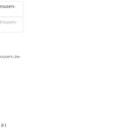
rousers-
trousers-
rousers-zw-
 р.)