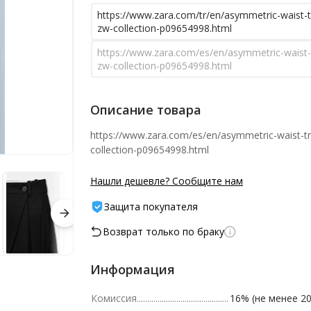
https://www.zara.com/tr/en/asymmetric-waist-t
zw-collection-p09654998.html
https://www.zara.com/es/en/asymmetric-waist-
zw-collection-p09654998.html
Описание товара
https://www.zara.com/es/en/asymmetric-waist-t
collection-p09654998.html
Нашли дешевле? Сообщите нам
Защита покупателя
Возврат только по браку
Информация
Комиссия
16% (не менее 20