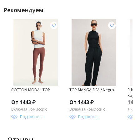
Рекомендуем
COTTON MODAL TOP
TOP MANGA SISA / Negro
Erkek R
Koyu Ha
От 1443 ₽
От 1443 ₽
1469
Включая комиссию
Включая комиссию
+ Ком
Подробнее
Подробнее
П
Отзывы