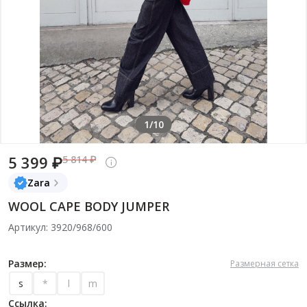
1/10
5 399 ₽
5 814 ₽
Zara
WOOL CAPE BODY JUMPER
Артикул: 3920/968/600
Размер:
Размерная сетка
s
*
l
m
Ссылка: