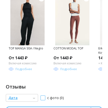
TOP MANGA SISA / Negro
COTTON MODAL TOP
Erkek R
Koyu Ha
От 1443 ₽
От 1443 ₽
1469
Включая комиссию
Включая комиссию
+ Ком
Подробнее
Подробнее
П
Отзывы
Дата
с фото (0)