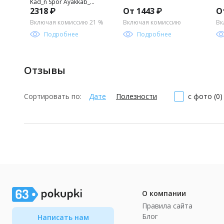
Kad_n Spor Ayakkab_
2318 ₽
От 1443 ₽
О
TAKAW25SN00005
Включая комиссию 21 %
Включая комиссию
Вк
Подробнее
Подробнее
Отзывы
Сортировать по:
Дате
Полезности
с фото (0)
О компании
Правила сайта
Блог
Написать нам