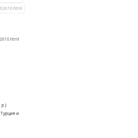
002610.html
02610.html
 р.)
 Турция и