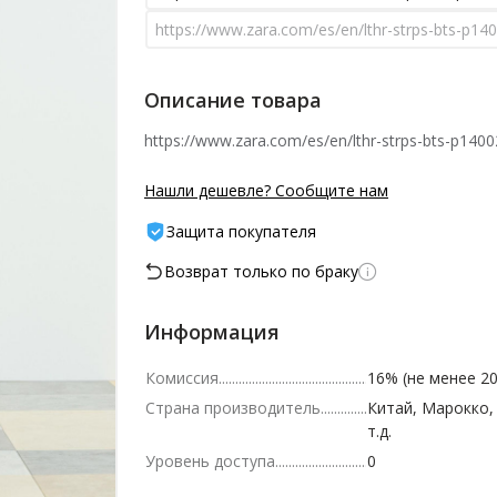
https://www.zara.com/es/en/lthr-strps-bts-p14
Описание товара
https://www.zara.com/es/en/lthr-strps-bts-p140
Нашли дешевле? Сообщите нам
Защита покупателя
Возврат только по браку
Информация
Комиссия
16% (не менее 20
Страна производитель
Китай, Марокко,
т.д.
Уровень доступа
0