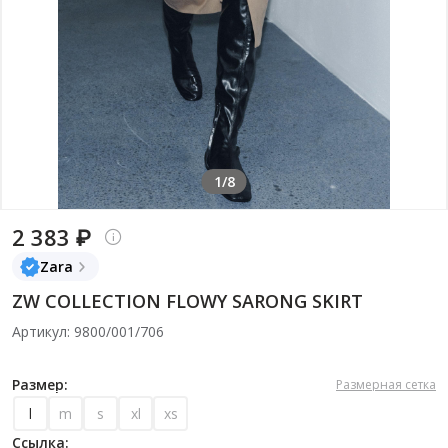
1/8
2 383 ₽
Zara
ZW COLLECTION FLOWY SARONG SKIRT
Артикул: 9800/001/706
Размер:
Размерная сетка
l
m
s
xl
xs
Ссылка: