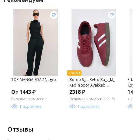
TOP MANGA SISA / Negro
Bordo S_et Retro Ba_c_kl_
Erkek R
Kad_n Spor Ayakkab_
Koyu Ha
TAKAW25SN00005
От 1443 ₽
2318 ₽
1469
Включая комиссию
Включая комиссию 21 %
+ Ком
Подробнее
Подробнее
П
Отзывы