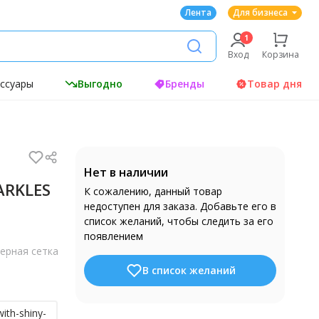
Лента
Для бизнеса
Вход
Корзина
ессуары
Выгодно
Бренды
Товар дня
Нет в наличии
ARKLES
К сожалению, данный товар
недоступен для заказа. Добавьте его в
список желаний, чтобы следить за его
появлением
ерная сетка
В список желаний
ith-shiny-