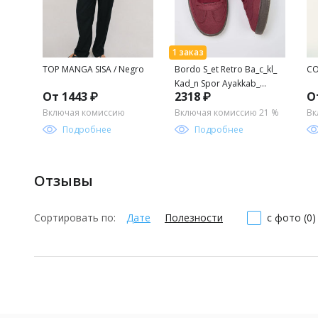
TOP MANGA SISA / Negro
Bordo S_et Retro Ba_c_kl_
CO
Kad_n Spor Ayakkab_
От 1443 ₽
2318 ₽
О
TAKAW25SN00005
Включая комиссию
Включая комиссию 21 %
Вк
Подробнее
Подробнее
Отзывы
Сортировать по:
Дате
Полезности
с фото (0)