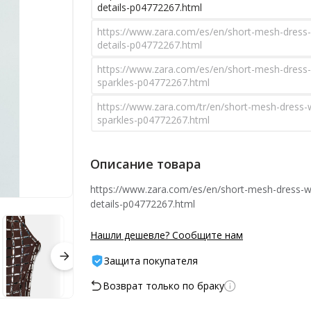
details-p04772267.html
https://www.zara.com/es/en/short-mesh-dress-
details-p04772267.html
https://www.zara.com/es/en/short-mesh-dress-
sparkles-p04772267.html
https://www.zara.com/tr/en/short-mesh-dress-w
sparkles-p04772267.html
Описание товара
https://www.zara.com/es/en/short-mesh-dress-wi
details-p04772267.html
Нашли дешевле? Сообщите нам
Защита покупателя
Возврат только по браку