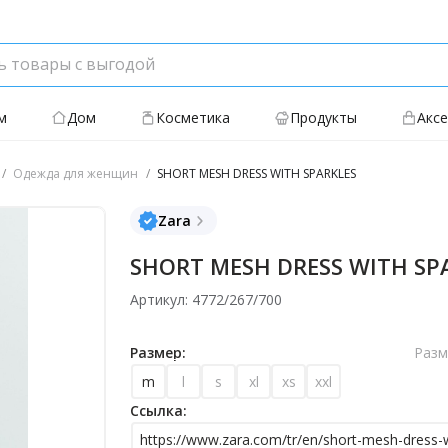
м
Дом
Косметика
Продукты
Акс
Одежда для женщин
SHORT MESH DRESS WITH SPARKLES
Zara
SHORT MESH DRESS WITH SP
Артикул: 4772/267/700
Размер:
Разм
m
l
s
xl
xs
xxl
Ссылка:
https://www.zara.com/tr/en/short-mesh-dress-w