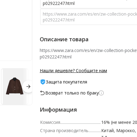
p02922247.html
https://www.zara.com/es/en/zw-collection-pock
p02922247.html
Описание товара
https://www.zara.com/es/en/zw-collection-pocket
p02922247.html
Нашли дешевле? Сообщите нам
Защита покупателя
Возврат только по браку
Информация
Комиссия
16% (не менее 20
Страна производитель
Китай, Марокко,
т.д.