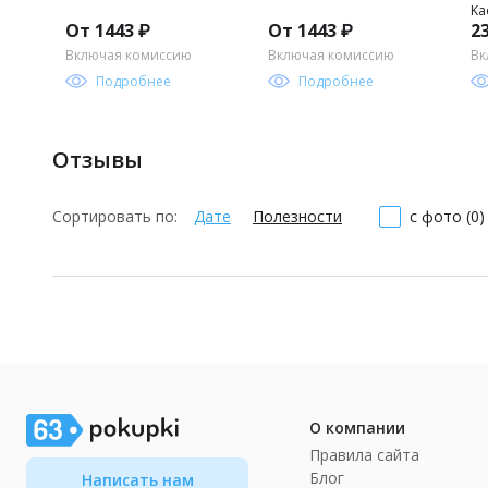
Ka
От 1443 ₽
От 1443 ₽
2
TA
Включая комиссию
Включая комиссию
Вк
Подробнее
Подробнее
Отзывы
Сортировать по:
Дате
Полезности
с фото (0)
О компании
Правила сайта
Блог
Написать нам