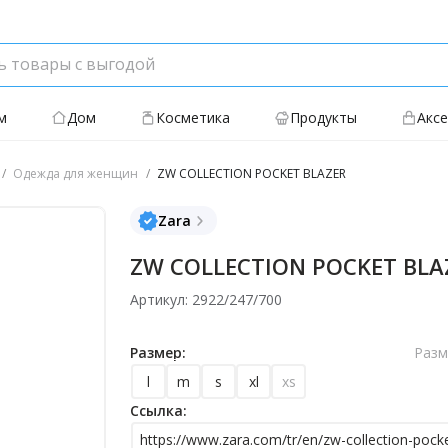
м
Дом
Косметика
Продукты
Акс
Одежда для женщин
ZW COLLECTION POCKET BLAZER
Zara
ZW COLLECTION POCKET BLA
Артикул: 2922/247/700
Размер:
Разм
l
m
s
xl
xs
Ссылка:
https://www.zara.com/tr/en/zw-collection-pocke