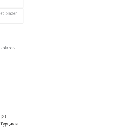
et-blazer-
-blazer-
 р.)
 Турция и